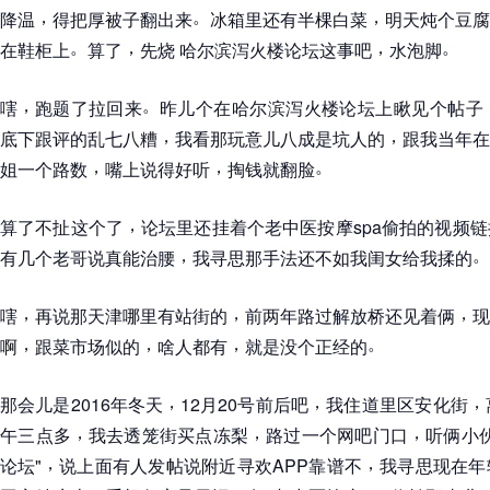
，
。
，
降温
得把厚被子翻出来
冰箱里还有半棵白菜
明天炖个豆腐
。
，
，
。
在鞋柜上
算了
先烧 哈尔滨泻火楼论坛这事吧
水泡脚
，
。
嗐
跑题了拉回来
昨儿个在哈尔滨泻火楼论坛上瞅见个帖子
，
，
底下跟评的乱七八糟
我看那玩意儿八成是坑人的
跟我当年在
，
，
。
姐一个路数
嘴上说得好听
掏钱就翻脸
，
算了不扯这个了
论坛里还挂着个老中医按摩spa偷拍的视频链
，
。
有几个老哥说真能治腰
我寻思那手法还不如我闺女给我揉的
，
，
，
嗐
再说那天津哪里有站街的
前两年路过解放桥还见着俩
现
，
，
，
。
啊
跟菜市场似的
啥人都有
就是没个正经的
，
，
，
那会儿是2016年冬天
12月20号前后吧
我住道里区安化街
，
，
，
午三点多
我去透笼街买点冻梨
路过一个网吧门口
听俩小
，
，
论坛"
说上面有人发帖说附近寻欢APP靠谱不
我寻思现在年