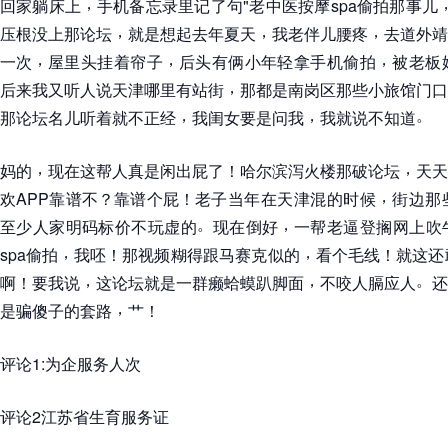
，
，
回家躺床上
手机备忘录里记了句"老中医按摩spa偷拍那事儿
，
，
，
压根没上那论坛
就是想起去年夏天
我老伴儿腰疼
去道外靖
，
，
，
一次
屋里头挂着帘子
后头有俩小年轻拿手机偷拍
被老板
，
后来我又听人说天津哪里有站街
那都是南岗区那些小旅馆门口
，
，
。
那论坛名儿听着就不正经
我闺女要是问我
我就说不知道
，
，
妈的
现在这帮人真是闲出屁了
！
哈尔滨泻火楼那破论坛
天天
，
欢APP靠谱不
？
靠谱个屁
！
老子当年在天津混的时候
街边那
。
，
至少人家明码标价不玩虚的
现在倒好
一帮老逼登搁网上吹
，
，
spa偷拍
我呸
！
那视频糊得跟马赛克似的
看个毛线
！
就这还
，
，
。
啊
！
要我说
这论坛就是一群癞蛤蟆趴脚面
不咬人膈应人
还
，
是骗傻子的套路
艹
！
评论1:为企服务人次
评论2江苏省生育服务证