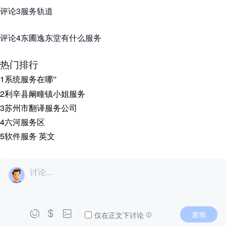
评论3服务轨道
评论4东圃逸东堂有什么服务
热门排行
1
系统服务在哪
”
2
利辛县阚疃镇小姐服务
3
苏州市翻译服务公司
4
六河服务区
5
软件服务 英文
讨论...



发布
仅在正文下讨论