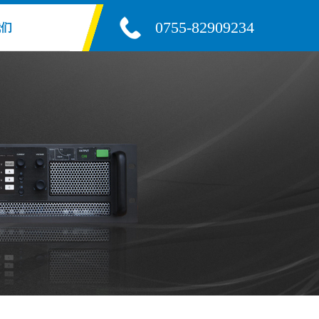
0755-82909234
我们