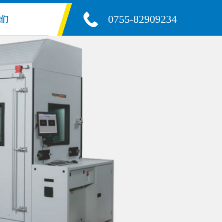
0755-82909234
我们